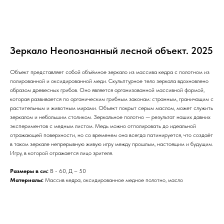
Зеркало Неопознанный лесной объект. 2025
Объект представляет собой объёмное зеркало из массива кедра с полотном из
полированной и оксидированной меди. Скульптурное тело зеркала вдохновлено
образом древесных грибов. Оно является организованной массивной формой,
которая развивается по органическим грибным законам: странным, граничащим с
растительным и животным мирами. Объект покрыт серым маслом, может служить
зеркалом и небольшим столиком. Зеркальное полотно — результат наших давних
экспериментов с медным листом. Медь можно отполировать до идеальной
отражающей поверхности, но со временем она всегда патинируется, что создаёт
КОНТАКТЫ
в таком зеркале непрерывную живую игру между прошлым, настоящим и будущим.
Игру, в которой отражается лицо зрителя.
+7 (962) 943-63-74
(общие вопросы)
+7 (925) 307-27-69
(мастерская)
Размеры в см:
В - 60, Д – 50
Материалы:
Массив кедра, оксидированное медное полотно, масло